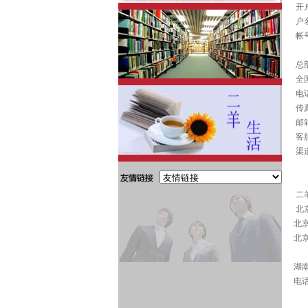
开
户
帐号:
总
全国
电话:
传真
邮箱:
客服
渠道
二
北
北京
北京
湖南
电话