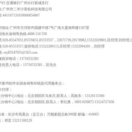
户行:交通银行广州分行新城支行
名:广州市二羊计算机科技有限公司
441167131018000854867
部地址:广州市天河软件园建中路7号广海大厦海晖楼1307室
免长途销售热线:4008 110 559
020-85547051,85576651,85553557，22071739,29178982,15322029801,匡经理,刘经
:020-85553557,值班电话:15322280113,庄经理 15322094201，刘经理
 ery85547051@163.com
投诉电话：13710532381
负责人电话：13710532381，匡先生
羊图书软件全国各销售经销及代理服务点：
京代理：
分销中心1地址：北京朝阳区马各庄,联系人：高振东：13120115566
分销中心2地址：北京朝阳区,联系人：李纪勇，18911650873 13124727458
省：长沙市凤凰台（定王台）万顺家园北栋309室 邮编：410005
：邓宏 15211169129