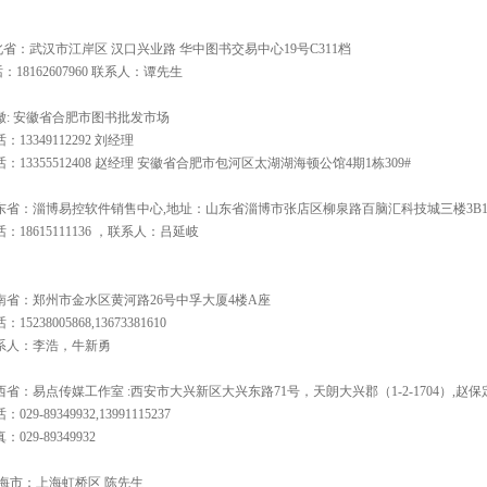
省：武汉市江岸区 汉口兴业路 华中图书交易中心19号C311档
：18162607960 联系人：谭先生
徽: 安徽省合肥市图书批发市场
：13349112292 刘经理
：13355512408 赵经理 安徽省合肥市包河区太湖湖海顿公馆4期1栋309#
东省：淄博易控软件销售中心,地址：山东省淄博市张店区柳泉路百脑汇科技城三楼3B1
：18615111136 ，联系人：吕延岐
南省：郑州市金水区黄河路26号中孚大厦4楼A座
15238005868,13673381610
系人：李浩，牛新勇
省：易点传媒工作室 :西安市大兴新区大兴东路71号，天朗大兴郡（1-2-1704）,赵保
029-89349932,13991115237
：029-89349932
海市：上海虹桥区 陈先生